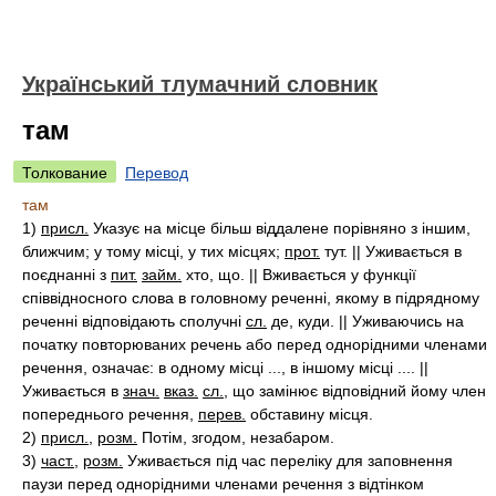
Український тлумачний словник
там
Толкование
Перевод
там
1)
присл.
Указує на місце більш віддалене порівняно з іншим,
ближчим; у тому місці, у тих місцях;
прот.
тут. || Уживається в
поєднанні з
пит.
займ.
хто, що. || Вживається у функції
співвідносного слова в головному реченні, якому в підрядному
реченні відповідають сполучні
сл.
де, куди. || Уживаючись на
початку повторюваних речень або перед однорідними членами
речення, означає: в одному місці ..., в іншому місці .... ||
Уживається в
знач.
вказ.
сл.
, що замінює відповідний йому член
попереднього речення,
перев.
обставину місця.
2)
присл.
,
розм.
Потім, згодом, незабаром.
3)
част.
,
розм.
Уживається під час переліку для заповнення
паузи перед однорідними членами речення з відтінком