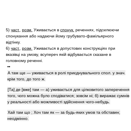
5)
част.
,
розм.
Уживається в
спонук.
реченнях, підсилюючи
спонукання або надаючи йому грубувато-фамільярного
відтінку.
6)
част.
,
розм.
Уживається в допустових конструкціях при
вказівці на умову, всупереч якій відбувається сказане в
головному реченні.
••
А там ще — уживається в ролі приєднувального спол. у знач.
крім того, до того ж.
[Та] де [вже] там — а) уживається для цілковитого заперечення
того, чого можна було сподіватися; зовсім ні; б) виражає сумнів
у реальності або можливості здійснення чого-небудь.
Хай там що ; Хоч там як — за будь-яких умов та обставин;
неодмінно.