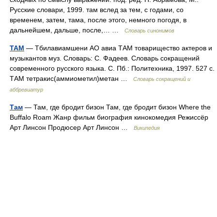
Русские словари, 1999. там вслед за тем, с годами, со
временем, затем, тама, после этого, немного погодя, в
дальнейшем, дальше, после,… …
Словарь синонимов
ТАМ
— Тбилавиамшени АО авиа ТАМ товарищество актеров и
музыкантов муз. Словарь: С. Фадеев. Словарь сокращений
современного русского языка. С. Пб.: Политехника, 1997. 527 с.
ТАМ тетракис(аммиометил)метан …
Словарь сокращений и
аббревиатур
Там
— Там, где бродит бизон Там, где бродит бизон Where the
Buffalo Roam Жанр фильм биография кинокомедия Режиссёр
Арт Линсон Продюсер Арт Линсон …
Википедия