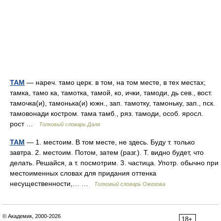
ТАМ
— нареч. тамо церк. в том, на том месте, в тех местах;
тамка, тамо ка, тамотка, тамой, ко, ички, тамоди, дь сев., вост.
тамочка(и), тамонька(и) южн., зап. тамотку, тамоньку, зап., пск.
тамовонади костром. тама тамб., ряз. тамоди, особ. яросл.
рост …
Толковый словарь Даля
ТАМ
— 1. местоим. В том месте, не здесь. Буду т. только
завтра. 2. местоим. Потом, затем (разг.). Т. видно будет, что
делать. Решайся, а т. посмотрим. 3. частица. Употр. обычно при
местоименных словах для придания оттенка
несущественности,… …
Толковый словарь Ожегова
© Академик, 2000-2026
18+