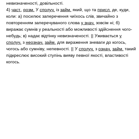
невизначеності, довільності.
4)
част.
,
розм.
У
сполуч.
із
займ.
який, що та
присл.
де, куди,
коли: а) посилює заперечення чиїхось слів, звичайно з
повторенням заперечуваного слова
у знач.
зовсім ні; б)
виражає сумнів у реальності або можливості здійснення чого-
небудь; в) надає відтінку невизначеності. || Уживається
у
сполуч.
з
неознач.
займ.
для вираження зневаги до когось,
чогось або сумніву, непевності. ||
У
сполуч.
з
означ.
займ.
такий
підкреслює високий ступінь вияву певної якості, властивості
когось.