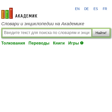
EN
DE
ES
FR
academic.ru
Словари и энциклопедии на Академике
Найти!
Толкования
Переводы
Книги
Игры ⚽