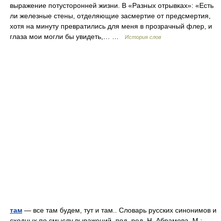
выражение потусторонней жизни. В «Разных отрывках»: «Есть
ли железные стены, отделяющие засмертие от предсмертия,
хотя на минуту превратились для меня в прозрачный флер, и
глаза мои могли бы увидеть,… …
История слов
там
— все там будем, тут и там.. Словарь русских синонимов и
сходных по смыслу выражений. под. ред. Н. Абрамова, М.: