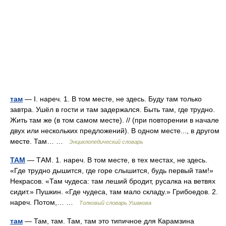
там
— I. нареч. 1. В том месте, не здесь. Буду там только
завтра. Ушёл в гости и там задержался. Быть там, где трудно.
Жить там же (в том самом месте). // (при повторении в начале
двух или нескольких предложений). В одном месте..., в другом
месте. Там… …
Энциклопедический словарь
ТАМ
— ТАМ. 1. нареч. В том месте, в тех местах, не здесь.
«Где трудно дышится, где горе слышится, будь первый там!»
Некрасов. «Там чудеса: там леший бродит, русалка на ветвях
сидит.» Пушкин. «Где чудеса, там мало складу.» Грибоедов. 2.
нареч. Потом,… …
Толковый словарь Ушакова
там
— Там, там. Там, там это типичное для Карамзина