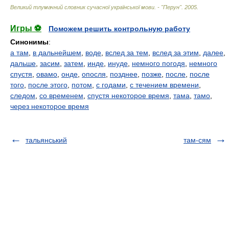
Великий тлумачний словник сучасної української мови. - "Перун"
.
2005
.
Игры ⚽
Поможем решить контрольную работу
Синонимы
:
а там
,
в дальнейшем
,
воде
,
вслед за тем
,
вслед за этим
,
далее
,
дальше
,
засим
,
затем
,
инде
,
инуде
,
немного погодя
,
немного
спустя
,
овамо
,
онде
,
опосля
,
позднее
,
позже
,
после
,
после
того
,
после этого
,
потом
,
с годами
,
с течением времени
,
следом
,
со временем
,
спустя некоторое время
,
тама
,
тамо
,
через некоторое время
тальянський
там-сям